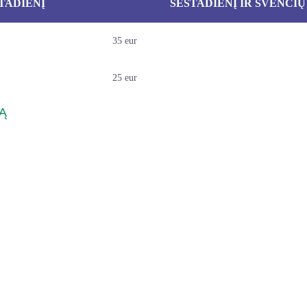
TADIENĮ
ŠEŠTADIENĮ IR ŠVENČI
35 eur
25 eur
Ą