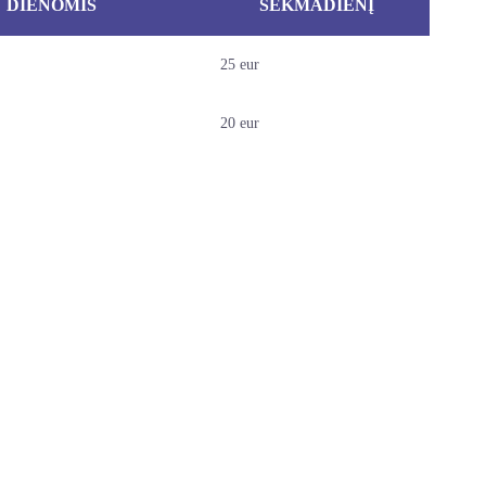
Ų DIENOMIS
SEKMADIENĮ
25 eur
20 eur