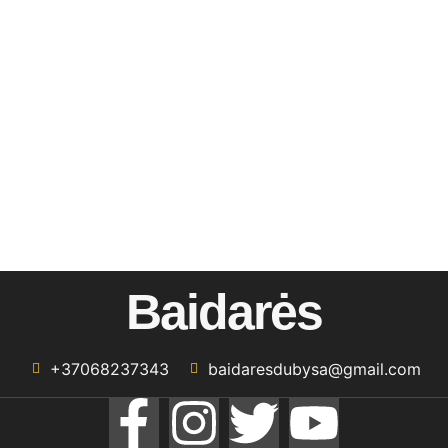
Baidarės
+37068237343
baidaresdubysa@gmail.com