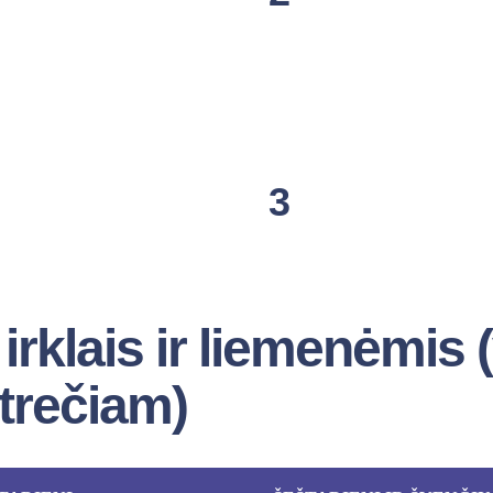
3
irklais ir liemenėmis (
trečiam)